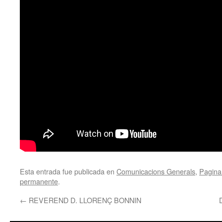
Esta entrada fue publicada en
Comunicacions Generals
,
Pagina 
permanente
.
←
REVEREND D. LLORENÇ BONNIN