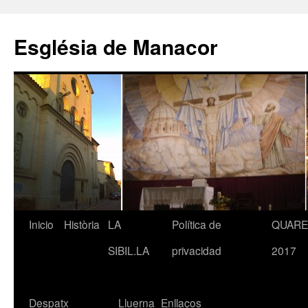
Saltar
al
Església de Manacor
contenido
Inicio
Història
LA
Política de
QUAR
SIBIL.LA
privacidad
2017
Despatx
Lluerna
Enllaços