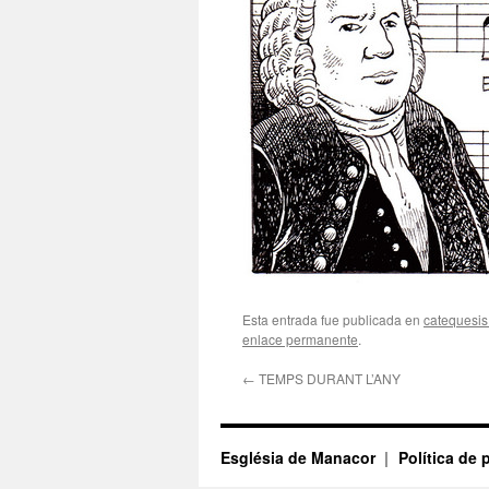
Esta entrada fue publicada en
catequesis
enlace permanente
.
←
TEMPS DURANT L’ANY
Església de Manacor
Política de 