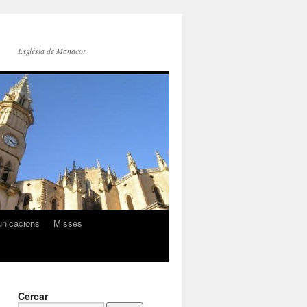
Església de Manacor
nicacions
Misses
Cercar