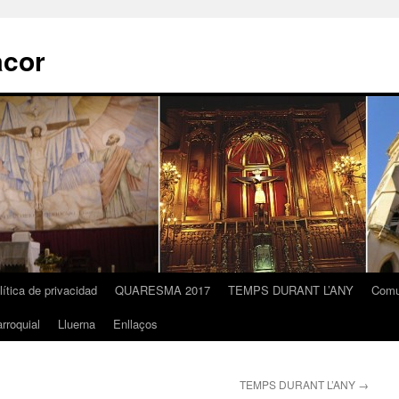
acor
lítica de privacidad
QUARESMA 2017
TEMPS DURANT L’ANY
Comu
rroquial
Lluerna
Enllaços
TEMPS DURANT L’ANY
→