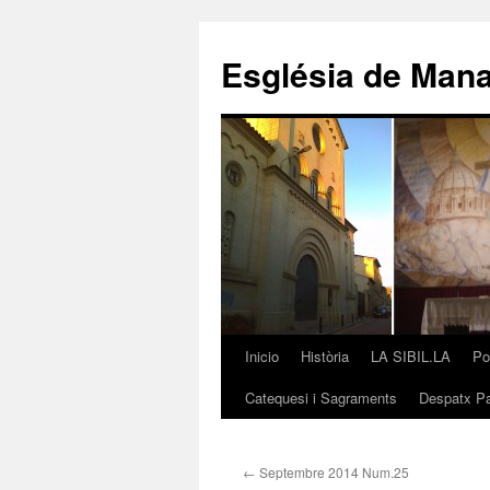
Saltar
al
Església de Man
contenido
Inicio
Història
LA SIBIL.LA
Po
Catequesi i Sagraments
Despatx Pa
←
Septembre 2014 Num.25