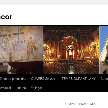
acor
lítica de privacidad
QUARESMA 2017
TEMPS DURANT L’ANY
Comu
rroquial
Lluerna
Enllaços
TEMPS DURANT L’ANY
→