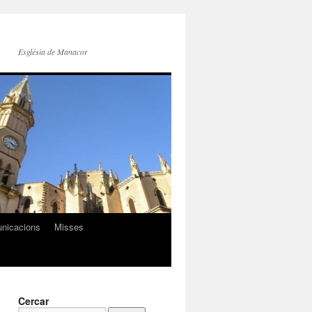
Església de Manacor
nicacions
Misses
Cercar