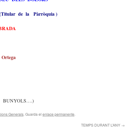
(Titular de la Pàrròquia )
EBRADA
 Ortega
 BUNYOLS….)
ions Generals
. Guarda el
enlace permanente
.
TEMPS DURANT L’ANY
→