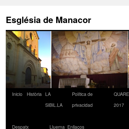
Saltar
al
Església de Manacor
contenido
Inicio
Història
LA
Política de
QUAR
SIBIL.LA
privacidad
2017
Despatx
Lluerna
Enllaços