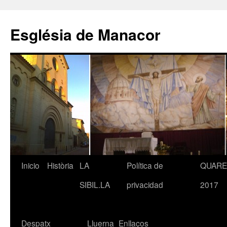
Saltar
al
Església de Manacor
contenido
Inicio
Història
LA
Política de
QUAR
SIBIL.LA
privacidad
2017
Despatx
Lluerna
Enllaços