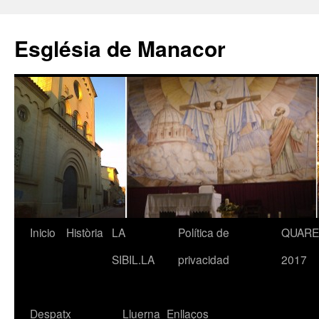
Saltar
al
Església de Manacor
contenido
Inicio
Història
LA
Política de
QUAR
SIBIL.LA
privacidad
2017
Despatx
Lluerna
Enllaços