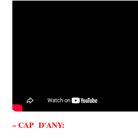
– CAP D'ANY: