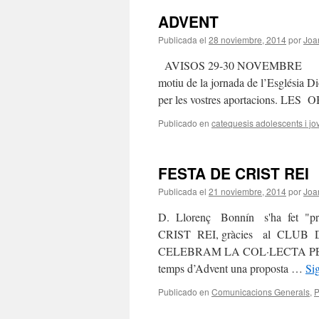
ADVENT
Publicada el
28 noviembre, 2014
por
Joa
AVISOS 29-30 NOVEMBRE A les c
motiu de la jornada de l’Església D
per les vostres aportacions.
Publicado en
catequesis adolescents i jo
FESTA DE CRIST REI
Publicada el
21 noviembre, 2014
por
Joa
D. Llorenç Bonnín s'ha fe
CRIST REI, gràcies al CLUB 
CELEBRAM LA COL·LECTA PER L
temps d’Advent una proposta …
Si
Publicado en
Comunicacions Generals
,
P