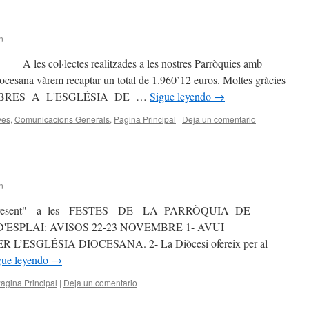
n
ol·lectes realitzades a les nostres Parròquies amb
iocesana vàrem recaptar un total de 1.960’12 euros. Moltes gràcies
 LES OBRES A L'ESGLÉSIA DE …
Sigue leyendo
→
ves
,
Comunicacions Generals
,
Pagina Principal
|
Deja un comentario
n
t "present" a les FESTES DE LA PARRÒQUIA DE
D'ESPLAI: AVISOS 22-23 NOVEMBRE 1- AVUI
’ESGLÉSIA DIOCESANA. 2- La Diòcesi ofereix per al
gue leyendo
→
agina Principal
|
Deja un comentario