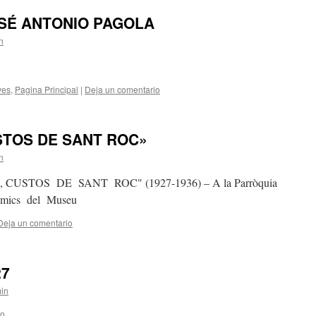
SÉ ANTONIO PAGOLA
n
ves
,
Pagina Principal
|
Deja un comentario
STOS DE SANT ROC»
n
CUSTOS DE SANT ROC" (1927-1936) – A la Parròquia
a = Els Amics del Museu
Deja un comentario
27
in
io