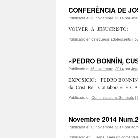
CONFERÈNCIA DE JO
Publicada el
20 noviembre, 2014
por
Joa
VOLVER A JESUCRISTO:
Publicado en
catequesis adolescents i jo
«PEDRO BONNÍN, CU
Publicada el
16 noviembre, 2014
por
Joa
EXPOSICIÓ; "PEDRO BONNÍN, 
de Crist Rei –Col.labor
Publicado en
Comunicacions Generals
|
Novembre 2014 Num.
Publicada el
15 noviembre, 2014
por
adm
Publicado en
Lluerna
|
Deja un comentar