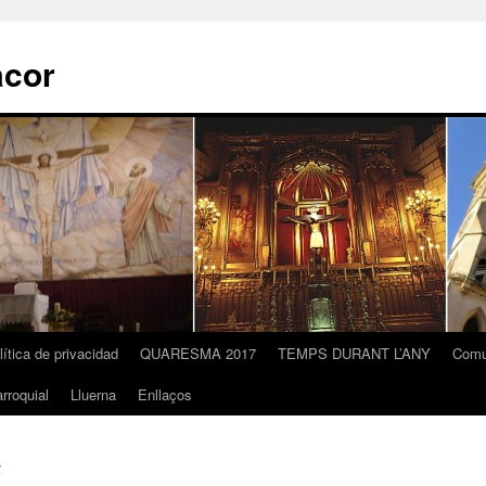
acor
lítica de privacidad
QUARESMA 2017
TEMPS DURANT L’ANY
Comu
rroquial
Lluerna
Enllaços
4