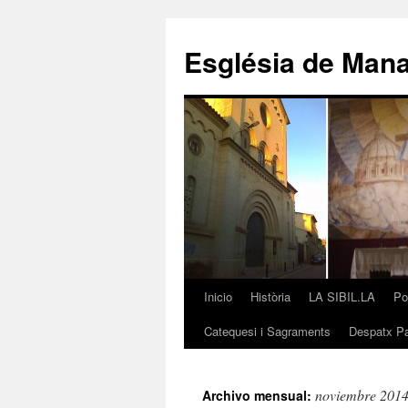
Saltar
al
Església de Man
contenido
Inicio
Història
LA SIBIL.LA
Po
Catequesi i Sagraments
Despatx Pa
noviembre 201
Archivo mensual: