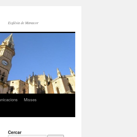
Església de Manacor
nicacions
Misses
Cercar