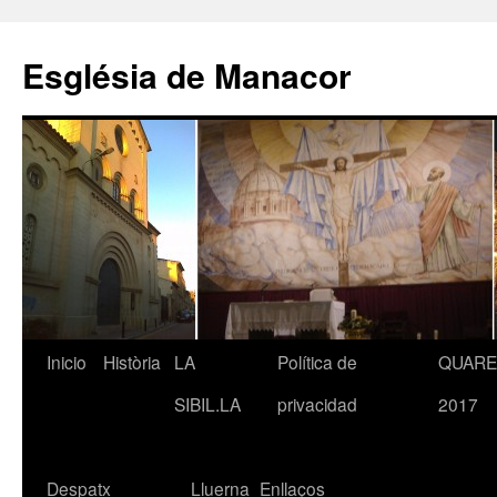
Saltar
al
Església de Manacor
contenido
Inicio
Història
LA
Política de
QUAR
SIBIL.LA
privacidad
2017
Despatx
Lluerna
Enllaços