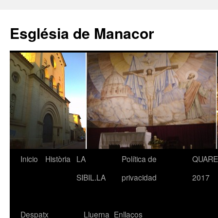
Saltar
al
Església de Manacor
contenido
Inicio
Història
LA
Política de
QUAR
SIBIL.LA
privacidad
2017
Despatx
Lluerna
Enllaços