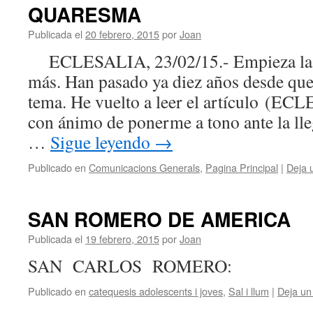
QUARESMA
Publicada el
20 febrero, 2015
por
Joan
ECLESALIA, 23/02/15.- Empieza la 
más. Han pasado ya diez años desde que 
tema. He vuelto a leer el artículo (EC
con ánimo de ponerme a tono ante la ll
…
Sigue leyendo
→
Publicado en
Comunicacions Generals
,
Pagina Principal
|
Deja 
SAN ROMERO DE AMERICA
Publicada el
19 febrero, 2015
por
Joan
SAN CARLOS ROMERO:
Publicado en
catequesis adolescents i joves
,
Sal i llum
|
Deja un