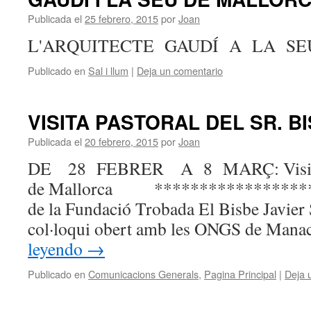
Publicada el
25 febrero, 2015
por
Joan
L'ARQUITECTE GAUDÍ A LA SE
Publicado en
Sal i llum
|
Deja un comentario
VISITA PASTORAL DEL SR. B
Publicada el
20 febrero, 2015
por
Joan
DE 28 FEBRER A 8 MARÇ: Visita P
de Mallorca ****************** 
de la Fundació Trobada El Bisbe Javier
col·loqui obert amb les ONGS de Mana
leyendo
→
Publicado en
Comunicacions Generals
,
Pagina Principal
|
Deja 