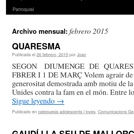
Parroquial
febrero 2015
Archivo mensual:
QUARESMA
Publicada el
26 febrero, 2015
por
Joan
SEGON DIUMENGE DE QUARESMA
FBRER I 1 DE MARÇ Volem agrair de to
generositat demostrada amb motiu de l
Unides contra la fam en el món. Entre lo
Sigue leyendo
→
Publicado en
catequesis adolescents i joves
,
Comunicacions Ge
GAUDÍ I LA SEU DE MALLOR