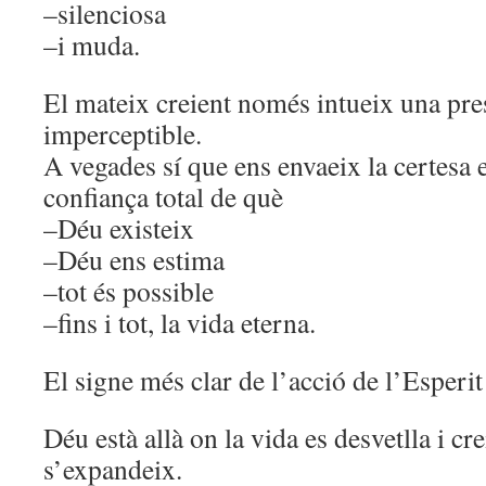
–silenciosa
–i muda.
El mateix creient només intueix una pre
imperceptible.
A vegades sí que ens envaeix la certesa ex
confiança total de què
–Déu existeix
–Déu ens estima
–tot és possible
–fins i tot, la vida eterna.
El signe més clar de l’acció de l’Esperit 
Déu està allà on la vida es desvetlla i cr
s’expandeix.