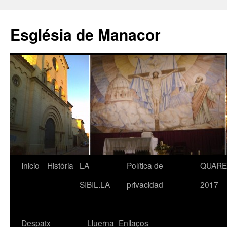
Saltar
al
Església de Manacor
contenido
Inicio
Història
LA
Política de
QUAR
SIBIL.LA
privacidad
2017
Despatx
Lluerna
Enllaços