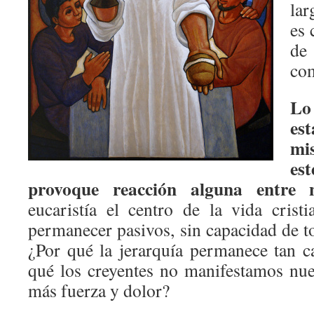
lar
es 
de
com
Lo
es
mis
es
provoque reacción alguna entre n
eucaristía el centro de la vida cri
permanecer pasivos, sin capacidad de t
¿Por qué la jerarquía permanece tan c
qué los creyentes no manifestamos nu
más fuerza y dolor?