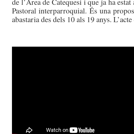
de l’Àrea de Catequesi i que ja ha estat
Pastoral interparroquial. És una propo
abastaria des dels 10 als 19 anys. L’acte