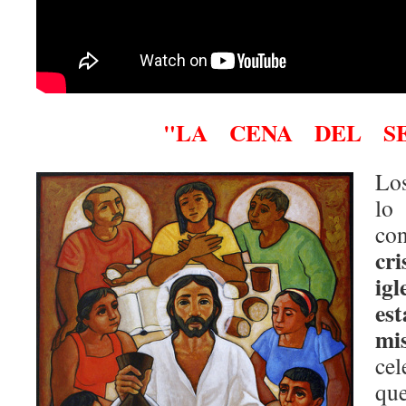
"LA CENA DEL S
Los
lo
c
cr
ig
es
mi
cel
que