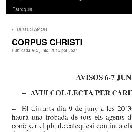
Parroquial
←
DÉU ÉS AMOR
CORPUS CHRISTI
Publicada el
5 junio, 2015
por
Joan
AVISOS 6-7 JU
– AVUI COL·LECTA PER CAR
– El dimarts dia 9 de juny a les 20’30
haurà una trobada de tots els agents d
conèixer el pla de catequesi contínua e