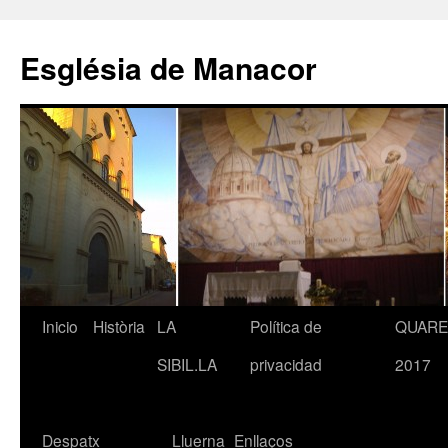
Saltar
al
Església de Manacor
contenido
Inicio
Història
LA
Política de
QUAR
SIBIL.LA
privacidad
2017
Despatx
Lluerna
Enllaços