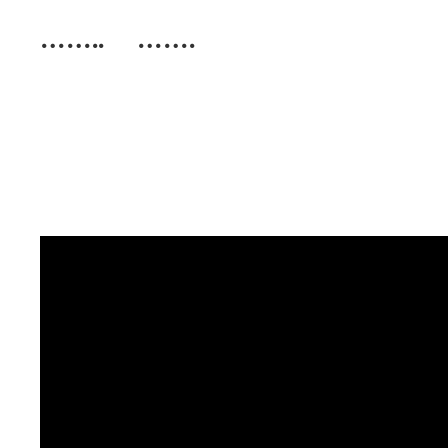
…….. …….