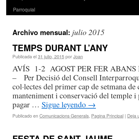
Parroquial
julio 2015
Archivo mensual:
TEMPS DURANT L’ANY
Publicada el
31 julio, 2015
por
Joan
AVÍS 1-2 AGOST PER FER ABANS
– Per Decisió del Consell Interparroq
col·lectes del primer cap de setmana de
manteniment i conservació del temple i 
pagar …
Sigue leyendo
→
Publicado en
Comunicacions Generals
,
Pagina Principal
|
Deja 
FESTA DE SANT JAUME