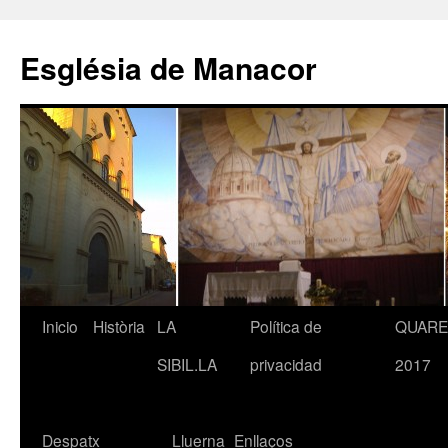
Saltar
al
Església de Manacor
contenido
Inicio
Història
LA
Política de
QUAR
SIBIL.LA
privacidad
2017
Despatx
Lluerna
Enllaços