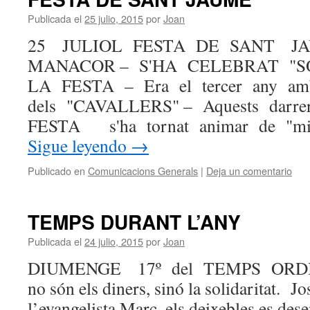
Publicada el
25 julio, 2015
por
Joan
25 JULIOL FESTA DE SANT J
MANACOR – S'HA CELEBRAT 
LA FESTA – Era el tercer any amb
dels "CAVALLERS" – Aquests darrer
FESTA s'ha tornat animar de "m
Sigue leyendo
→
Publicado en
Comunicacions Generals
|
Deja un comentario
TEMPS DURANT L’ANY
Publicada el
24 julio, 2015
por
Joan
DIUMENGE 17º del TEMPS ORDIN
no són els diners, sinó la solidaritat. 
l’evangelista Marc, els deixebles es des