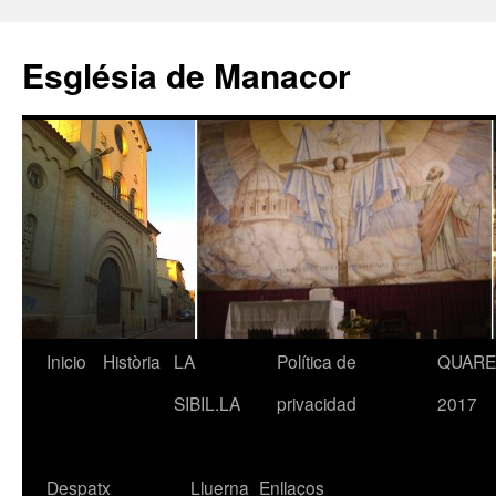
Saltar
al
Església de Manacor
contenido
Inicio
Història
LA
Política de
QUAR
SIBIL.LA
privacidad
2017
Despatx
Lluerna
Enllaços