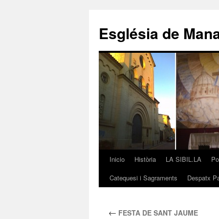
Saltar
al
Església de Man
contenido
Inicio
Història
LA SIBIL.LA
Po
Catequesi i Sagraments
Despatx Pa
←
FESTA DE SANT JAUME