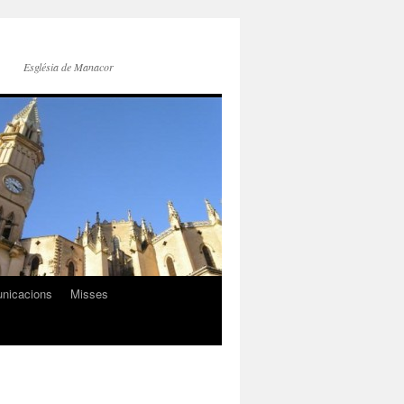
Església de Manacor
nicacions
Misses