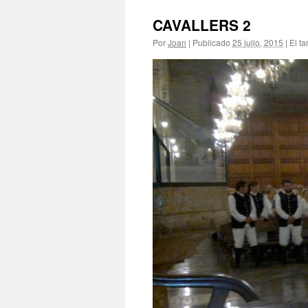
CAVALLERS 2
Por
Joan
|
Publicado
25 julio, 2015
|
El t