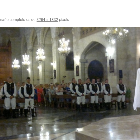
amaño completo es de
3264 × 1832
pixels