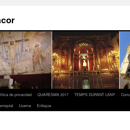
acor
lítica de privacidad
QUARESMA 2017
TEMPS DURANT L’ANY
Comu
rroquial
Lluerna
Enllaços