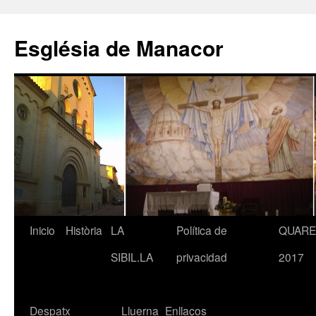
Saltar
al
Església de Manacor
contenido
Inicio
Història
LA
Política de
QUAR
SIBIL.LA
privacidad
2017
Despatx
Lluerna
Enllaços