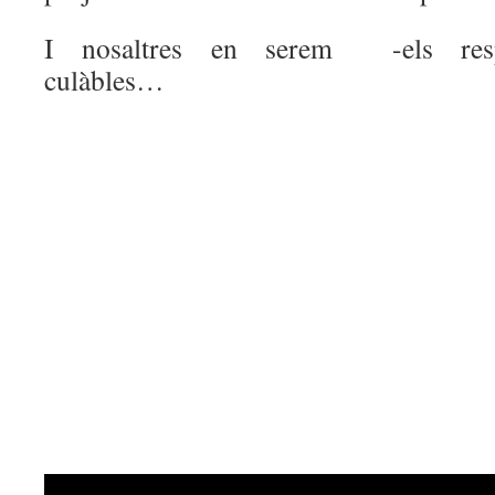
I nosaltres en serem -els re
culàbles…