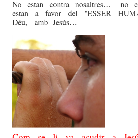
No estan contra nosaltres… no e
estan a favor del "ESSER HU
Déu, amb Jesús…
Com se li va acudir a Jesú