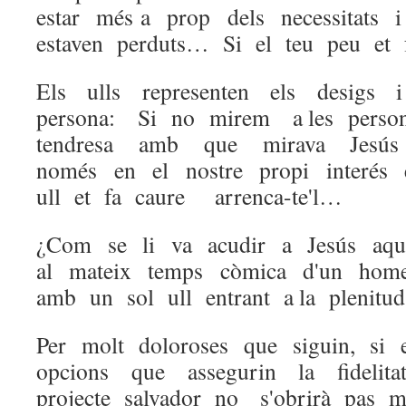
estar més a prop dels necessitats 
estaven perduts… Si el teu peu et f
Els ulls representen els desigs 
persona: Si no mirem a les perso
tendresa amb que mirava Jesús
només en el nostre propi interés
ull et fa caure arrenca-te'l…
¿Com se li va acudir a Jesús aques
al mateix temps còmica d'un home
amb un sol ull entrant a la plenitu
Per molt doloroses que siguin, si 
opcions que assegurin la fideli
projecte salvador no s'obrirà pas 