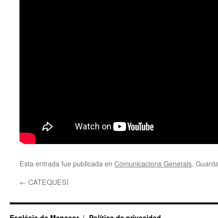
Esta entrada fue publicada en
Comunicacions Generals
. Guard
←
CATEQUESI
Església de Manacor
Política de privacidad