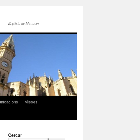
Església de Manacor
nicacions
Misses
Cercar