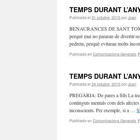
TEMPS DURANT L’AN
Publicada el
31 octubre, 2015
por
Joan
BENAURANCES DE SANT TOMÀS MORE
perquè mai no pararan de divertir-se
pedreta, perquè evitaran molts inco
Publicado en
Comunicacions Generals
,
P
TEMPS DURANT L’AN
Publicada el
24 octubre, 2015
por
Joan
PREGÀRIA: De pares a fills La transm
continguts mentals com dels afectes i
inconscients. Per exemple, si a …
S
Publicado en
Comunicacions Generals
,
P