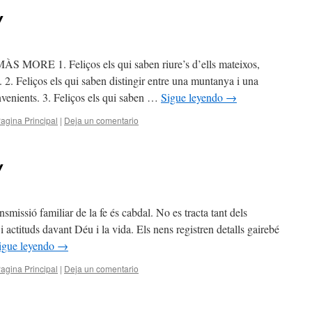
Y
 1. Feliços els qui saben riure’s d’ells mateixos,
. 2. Feliços els qui saben distingir entre una muntanya i una
nvenients. 3. Feliços els qui saben …
Sigue leyendo
→
agina Principal
|
Deja un comentario
Y
issió familiar de la fe és cabdal. No es tracta tant dels
 actituds davant Déu i la vida. Els nens registren detalls gairebé
igue leyendo
→
agina Principal
|
Deja un comentario