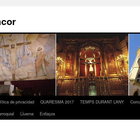
acor
lítica de privacidad
QUARESMA 2017
TEMPS DURANT L’ANY
Comu
rroquial
Lluerna
Enllaços