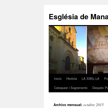
Saltar
al
Església de Man
contenido
Inicio
Història
LA SIBIL.LA
Po
Catequesi i Sagraments
Despatx Pa
octubre 2015
Archivo mensual: