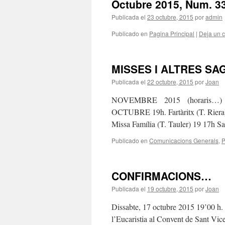
Octubre 2015, Num. 3
Publicada el
23 octubre, 2015
por
admin
Publicado en
Pagina Principal
|
Deja un 
MISSES I ALTRES S
Publicada el
22 octubre, 2015
por
Joan
NOVEMBRE 2015 (horaris…)
OCTUBRE 19h. Fartàritx (T. Riera)
Missa Família (T. Tauler) 19 17h S
Publicado en
Comunicacions Generals
,
P
CONFIRMACIONS…
Publicada el
19 octubre, 2015
por
Joan
Dissabte, 17 octubre 2015 19’00 h. 
l’Eucaristia al Convent de Sant Vice