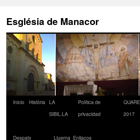
Saltar
al
Església de Manacor
contenido
Inicio
Història
LA
Política de
QUAR
SIBIL.LA
privacidad
2017
Despatx
Lluerna
Enllaços