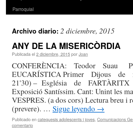
Parroquial
2 diciembre, 2015
Archivo diario:
ANY DE LA MISERICÒRDIA
Publicada el
2 diciembre, 2015
por
Joan
CONFERÈNCIA: Teodor Suau 
EUCARÍSTICA Primer Dijous de
21'30) – Església de FARTÀRITX Mo
Exposició Santíssim. Cant: Unint les 
VESPRES. (a dos cors) Lectura breu i r
(prevere). …
Sigue leyendo
→
Publicado en
catequesis adolescents i joves
,
Comunicacions Ge
comentario