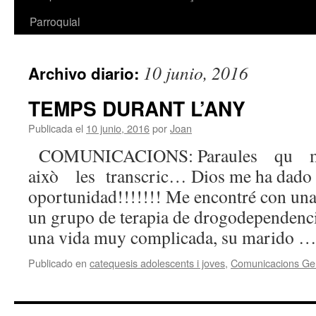
Parroquial
10 junio, 2016
Archivo diario:
TEMPS DURANT L’ANY
Publicada el
10 junio, 2016
por
Joan
COMUNICACIONS: Paraules qu m
això les transcric… Dios me ha dado 
oportunidad!!!!!!! Me encontré con una
un grupo de terapia de drogodependenci
una vida muy complicada, su marido 
Publicado en
catequesis adolescents i joves
,
Comunicacions Ge