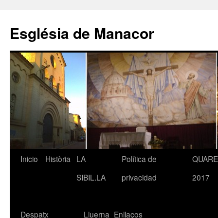
Saltar
al
Església de Manacor
contenido
Inicio
Història
LA
Política de
QUAR
SIBIL.LA
privacidad
2017
Despatx
Lluerna
Enllaços