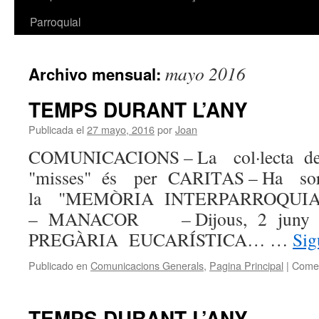
Parroquial
mayo 2016
Archivo mensual:
TEMPS DURANT L’ANY
Publicada el
27 mayo, 2016
por
Joan
COMUNICACIONS – La col·lecta d
"misses" és per CARITAS – Ha so
la "MEMÒRIA INTERPARROQUI
– MANACOR – Dijous, 2 juny 
PREGÀRIA EUCARÍSTICA… …
Sig
Publicado en
Comunicacions Generals
,
Pagina Principal
|
Comen
TEMPS DURANT L’ANY