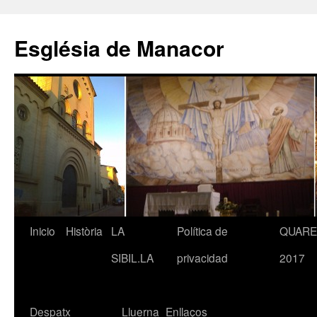
Saltar
al
Església de Manacor
contenido
Inicio
Història
LA
Política de
QUAR
SIBIL.LA
privacidad
2017
Despatx
Lluerna
Enllaços