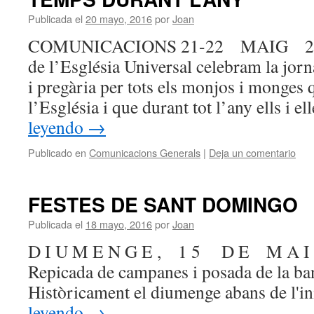
Publicada el
20 mayo, 2016
por
Joan
COMUNICACIONS 21-22 MAIG 2016 
de l’Església Universal celebram la jor
i pregària per tots els monjos i monges 
l’Església i que durant tot l’any ells i 
leyendo
→
Publicado en
Comunicacions Generals
|
Deja un comentario
FESTES DE SANT DOMINGO
Publicada el
18 mayo, 2016
por
Joan
D I U M E N G E , 1 5 D E M A I 
Repicada de campanes i posada de la ba
Històricament el diumenge abans de l'i
leyendo
→