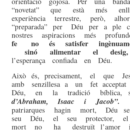
orientació gojosa. Per una ba
“novetat” que està més enl
experiència terrestre, però, a
“preparada” per Déu per a ple
nostres aspiracions més profun
fe no és satisfer ingènuamen
sinó alimentar el desi
l’esperança confiada en Déu.
Això és, precisament, el que Je
amb senzillesa a un fet accepta
Déu, en la tradició bíblica,
d’Abraham, Isaac i Jacob”.
Ma
patriarques hagin mort, Déu 
seu Déu, el seu protector,
mort no ha destruït l’amor i