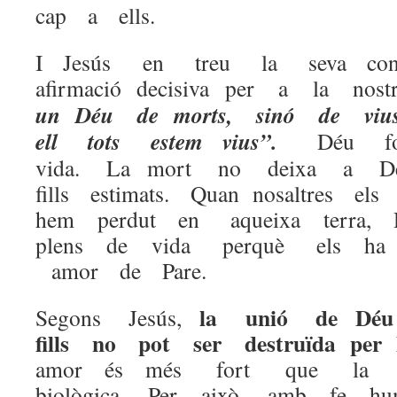
cap a ells.
I Jesús en treu la seva co
afirmació decisiva per a la nos
un Déu de morts, sinó de vi
ell tots estem vius”.
Déu fo
vida. La mort no deixa a Dé
fills estimats. Quan nosaltres el
hem perdut en aqueixa terra, 
plens de vida perquè els ha 
amor de Pare.
la unió de Dé
Segons Jesús,
fills no pot ser destruïda pe
amor és més fort que la no
biològica. Per això, amb fe hu