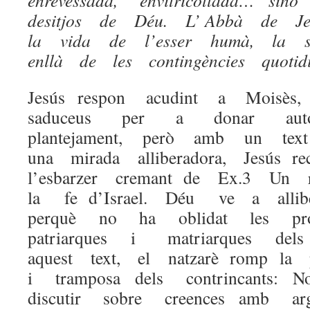
enrevessada, envitricollada… si
desitjos de Déu. L’ Abbà de J
la vida de l’esser humà, la 
enllà de les contingències quotid
Jesús respon acudint a Moisè
saduceus per a donar au
plantejament, però amb un te
una mirada alliberadora, Jesús 
l’esbarzer cremant de Ex.3 Un
la fe d’Israel. Déu ve a alli
perquè no ha oblidat les pr
patriarques i matriarques del
aquest text, el natzarè romp la p
i tramposa dels contrincants:
discutir sobre creences amb