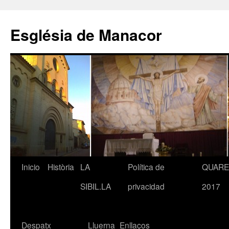
Saltar
al
Església de Manacor
contenido
Inicio
Història
LA
Política de
QUAR
SIBIL.LA
privacidad
2017
Despatx
Lluerna
Enllaços