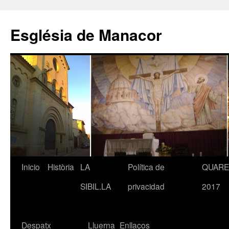
Saltar
al
Església de Manacor
contenido
Inicio
Història
LA
Política de
QUAR
SIBIL.LA
privacidad
2017
Despatx
Lluerna
Enllaços