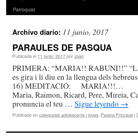
Parroquial
11 junio, 2017
Archivo diario:
PARAULES DE PASQUA
Publicada el
11 junio, 2017
por
Joan
PRIMERA: “MARIA!! RABUNI!!” “Li di
es gira i li diu en la llengua dels hebre
16) MEDITACIÓ: MARIA!!!… Sí
Maria, Raimon, Ricard, Pere, Mireia, 
pronuncia el teu …
Sigue leyendo
→
Publicado en
catequesis adolescents i joves
,
Pagina Principal
|