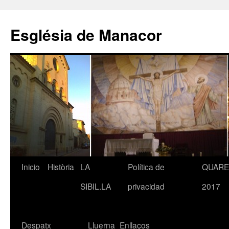
Saltar
al
Església de Manacor
contenido
Inicio
Història
LA
Política de
QUAR
SIBIL.LA
privacidad
2017
Despatx
Lluerna
Enllaços