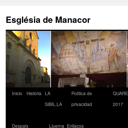
Saltar
al
Església de Manacor
contenido
Inicio
Història
LA
Política de
QUAR
SIBIL.LA
privacidad
2017
Despatx
Lluerna
Enllaços