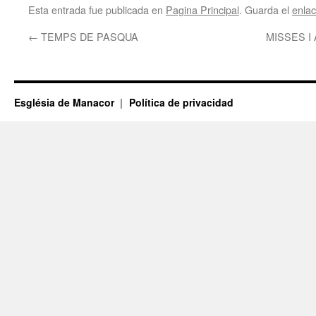
Esta entrada fue publicada en
Pagina Principal
. Guarda el
enla
←
TEMPS DE PASQUA
MISSES I 
Església de Manacor
Política de privacidad