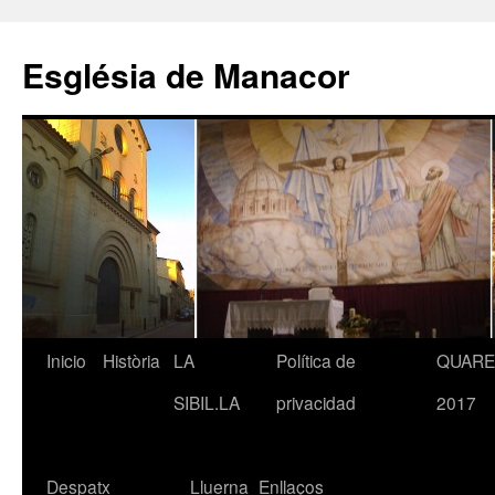
Saltar
al
Església de Manacor
contenido
Inicio
Història
LA
Política de
QUAR
SIBIL.LA
privacidad
2017
Despatx
Lluerna
Enllaços