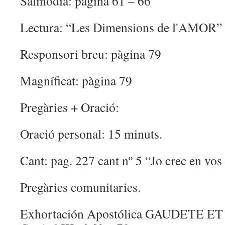
Salmòdia: pàgina 61 – 66
Lectura: “Les Dimensions de l'AMOR”
Responsori breu: pàgina 79
Magníficat: pàgina 79
Pregàries + Oració:
Oració personal: 15 minuts.
Cant: pag. 227 cant nº 5 “Jo crec en vo
Pregàries comunitaries.
Exhortación Apostólica GAUDETE E