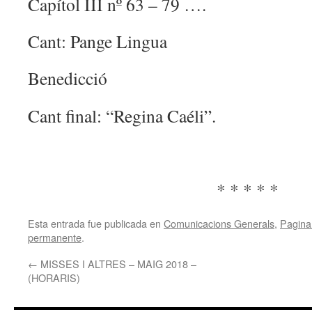
Capítol III nº 63 – 79 ….
Cant: Pange Lingua
Benedicció
Cant final: “Regina Caéli”.
* * * * *
Esta entrada fue publicada en
Comunicacions Generals
,
Pagina 
permanente
.
←
MISSES I ALTRES – MAIG 2018 –
(HORARIS)