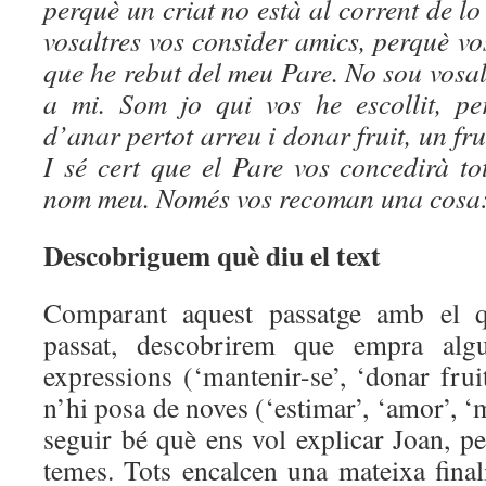
perquè un criat no està al corrent de lo
vosaltres vos consider amics, perquè vo
que he rebut del meu Pare. No sou vosalt
a mi. Som jo qui vos he escollit, pe
d’anar pertot arreu i donar fruit, un fr
I sé cert que el Pare vos concedirà t
nom meu. Només vos recoman una cosa:
Descobriguem què diu el text
Comparant aquest passatge amb el 
passat, descobrirem que empra alg
expressions (‘mantenir-se’, ‘donar frui
n’hi posa de noves (‘estimar’, ‘amor’, ‘
seguir bé què ens vol explicar Joan, p
temes. Tots encalcen una mateixa finalit