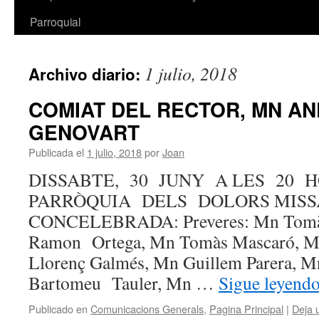
Parroquial
1 julio, 2018
Archivo diario:
COMIAT DEL RECTOR, MN A
GENOVART
Publicada el
1 julio, 2018
por
Joan
DISSABTE, 30 JUNY A LES 20 
PARRÒQUIA DELS DOLORS MIS
CONCELEBRADA: Preveres: Mn Tomà
Ramon Ortega, Mn Tomàs Mascaró, M
Llorenç Galmés, Mn Guillem Parera, M
Bartomeu Tauler, Mn …
Sigue leyend
Publicado en
Comunicacions Generals
,
Pagina Principal
|
Deja 