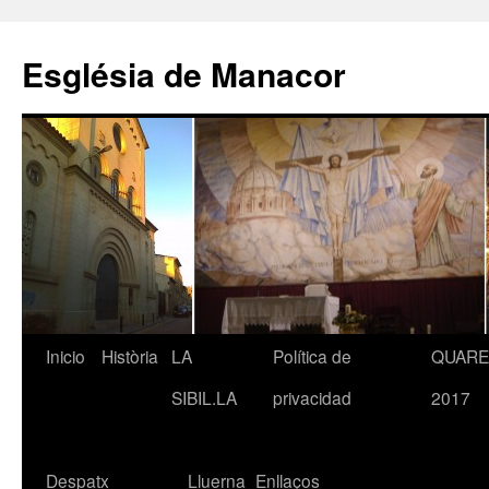
Saltar
al
Església de Manacor
contenido
Inicio
Història
LA
Política de
QUAR
SIBIL.LA
privacidad
2017
Despatx
Lluerna
Enllaços