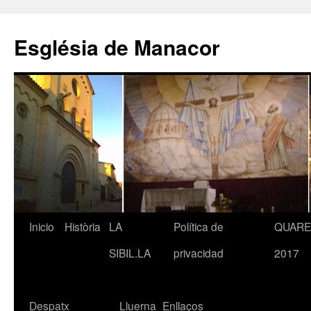
Saltar
al
Església de Manacor
contenido
Inicio
Història
LA
Política de
QUAR
SIBIL.LA
privacidad
2017
Despatx
Lluerna
Enllaços