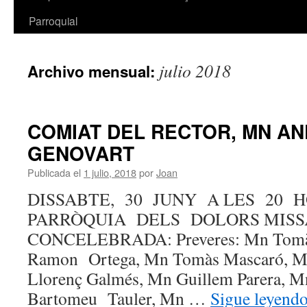
Parroquial
julio 2018
Archivo mensual:
COMIAT DEL RECTOR, MN A
GENOVART
Publicada el
1 julio, 2018
por
Joan
DISSABTE, 30 JUNY A LES 20 
PARRÒQUIA DELS DOLORS MIS
CONCELEBRADA: Preveres: Mn Tomà
Ramon Ortega, Mn Tomàs Mascaró, M
Llorenç Galmés, Mn Guillem Parera, M
Bartomeu Tauler, Mn …
Sigue leyend