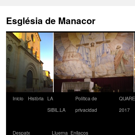
Saltar
al
Església de Manacor
contenido
Inicio
Història
LA
Política de
QUAR
SIBIL.LA
privacidad
2017
Despatx
Lluerna
Enllaços