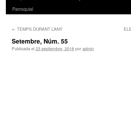
Parroquial
←
TEMPS DURANT L’ANY
EL
Setembre, Núm. 55
Publicada el
23 septiembre, 2018
por
admin