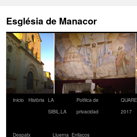
Saltar
al
Església de Manacor
contenido
Inicio
Història
LA
Política de
QUAR
SIBIL.LA
privacidad
2017
Despatx
Lluerna
Enllaços