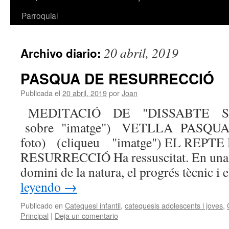
Parroquial
20 abril, 2019
Archivo diario:
PASQUA DE RESURRECCIÓ
Publicada el
20 abril, 2019
por
Joan
MEDITACIÓ DE "DISSABTE SAN
sobre "imatge") VETLLA PASQUAL
foto) (cliqueu "imatge") EL REPTE
RESURRECCIÓ Ha ressuscitat. En una c
domini de la natura, el progrés tècnic i 
leyendo
→
Publicado en
Catequesi infantil
,
catequesis adolescents i joves
,
Principal
|
Deja un comentario