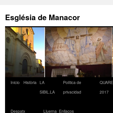
Saltar
al
Església de Manacor
contenido
Inicio
Història
LA
Política de
QUAR
SIBIL.LA
privacidad
2017
Despatx
Lluerna
Enllaços