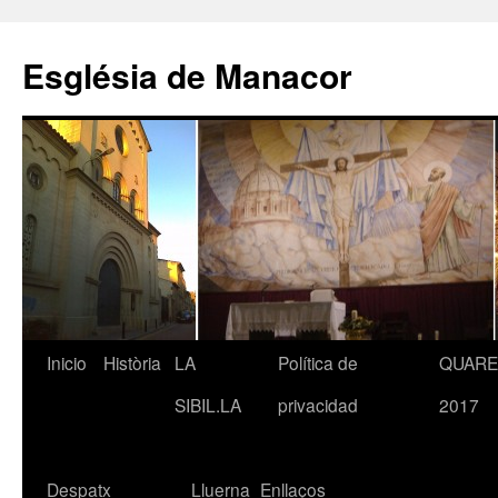
Saltar
al
Església de Manacor
contenido
Inicio
Història
LA
Política de
QUAR
SIBIL.LA
privacidad
2017
Despatx
Lluerna
Enllaços