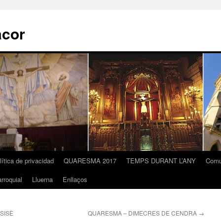
acor
lítica de privacidad
QUARESMA 2017
TEMPS DURANT L’ANY
Comu
rroquial
Lluerna
Enllaços
SISÈ
QUARESMA – DIMECRES DE CENDRA
→