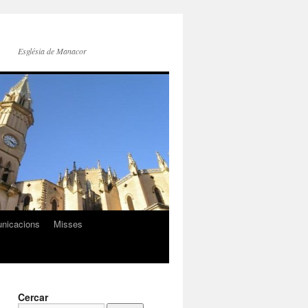
Església de Manacor
nicacions
Misses
Cercar