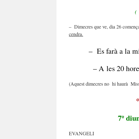
(
– Dimecres que ve, dia 26 comença 
cendra.
– Es farà a la missa
– A les 20 hores al 
(Aquest dimecres no hi haurà Mis
7º diu
EVANGELI