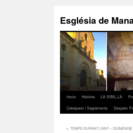
Saltar
al
Església de Man
contenido
Inicio
Història
LA SIBIL.LA
Po
Catequesi i Sagraments
Despatx Pa
←
TEMPS DURANT L’ANY – DIUMENGE 