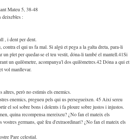
sant Mateu 5, 38-48
 deixebles :
l , i dent per dent.
contra el qui us fa mal. Si algú et pega a la galta dreta, para-li
r un plet per quedar-se el teu vestit, dóna-li també el mantell.41Si
durant un quilòmetre, acompanya'l dos quilòmetres.42 Dóna a qui et
et vol manllevar.
s altres, però no estimis els enemics.
stres enemics, pregueu pels qui us persegueixen. 45 Així sereu
ortir el sol sobre bons i dolents i fa ploure sobre justos i injustos.
timen, quina recompensa mereixeu? ¿No fan el mateix els
s vostres germans, què feu d'extraordinari? ¿No fan el mateix els
stre Pare celestial.