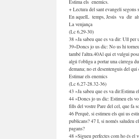
Estima els enemics.
+ Lectura del sant evangeli segons 
En aquelL temps, Jesús va dir als
La venjança
(Lc 6,29-30)
38 »Ja sabeu que es va dir: Ull per ul
39»Doncs jo us dic: No us hi torneu, 
també l'altra.40Al qui et vulgui posa
algú t'obliga a portar una càrrega 
demana; no et desentenguis del qui 
Estimar els enemics
(Lc 6,27-28.32-36)
43 »Ja sabeu que es va dir:Estima el
44 »Doncs jo us dic: Estimeu els vo
fills del vostre Pare del cel, que fa s
46 Perquè, si estimeu els qui us es
publicans? 47 I, si només saludeu el
pagans?
48 »Sigueu perfectes com ho és el vo