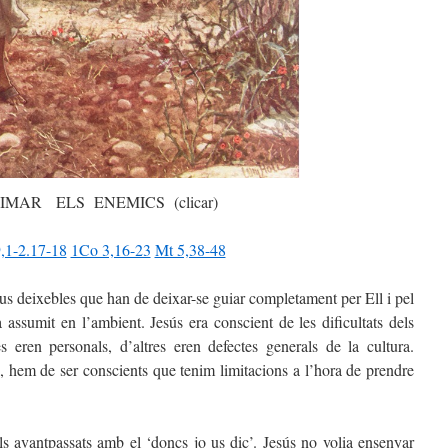
IMAR ELS ENEMICS (clicar)
,1-2.17-18
1Co 3,16-23
Mt 5,38-48
eus deixebles que han de deixar-se guiar completament per Ell i pel
 assumit en l’ambient. Jesús era conscient de les dificultats dels
 eren personals, d’altres eren defectes generals de la cultura.
, hem de ser conscients que tenim limitacions a l’hora de prendre
ls avantpassats amb el ‘doncs jo us dic’. Jesús no volia ensenyar