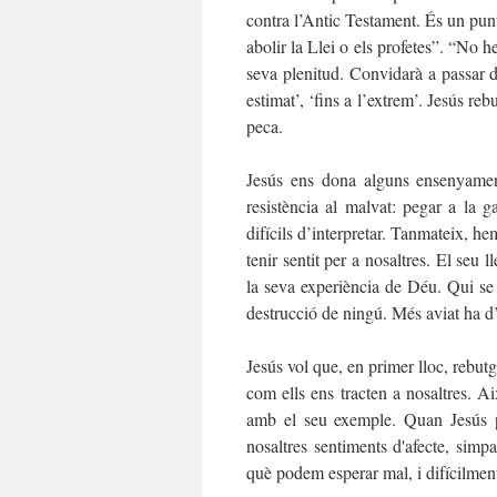
contra l’Antic Testament. És un pun
abolir la Llei o els profetes”. “No he
seva plenitud. Convidarà a passar d
estimat’, ‘fins a l’extrem’. Jesús re
peca.
Jesús ens dona alguns ensenyaments
resistència al malvat: pegar a la ga
difícils d’interpretar. Tanmateix, h
tenir sentit per a nosaltres. El seu
la seva experiència de Déu. Qui se s
destrucció de ningú. Més aviat ha d’in
Jesús vol que, en primer lloc, rebut
com ells ens tracten a nosaltres. A
amb el seu exemple. Quan Jesús p
nosaltres sentiments d'afecte, simp
què podem esperar mal, i difícilment