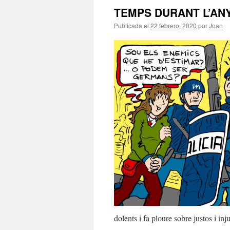
TEMPS DURANT L’AN
Publicada el
22 febrero, 2020
por
Joan
dolents i fa ploure sobre justos i inj