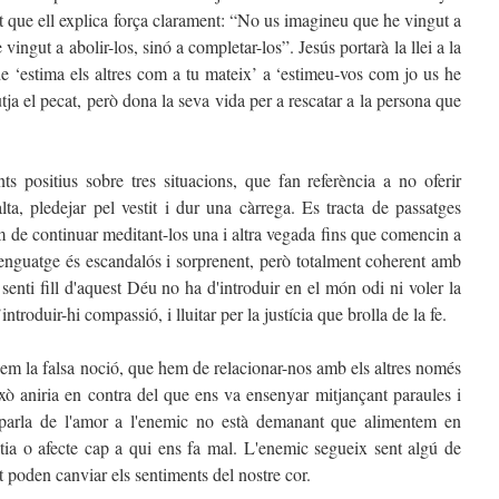
t que ell explica força clarament: “No us imagineu que he vingut a
 vingut a abolir-los, sinó a completar-los”. Jesús portarà la llei a la
e ‘estima els altres com a tu mateix’ a ‘estimeu-vos com jo us he
butja el pecat, però dona la seva vida per a rescatar a la persona que
 positius sobre tres situacions, que fan referència a no oferir
lta, pledejar pel vestit i dur una càrrega. Es tracta de passatges
em de continuar meditant-los una i altra vegada fins que comencin a
 llenguatge és escandalós i sorprenent, però totalment coherent amb
enti fill d'aquest Déu no ha d'introduir en el món odi ni voler la
troduir-hi compassió, i lluitar per la justícia que brolla de la fe.
gem la falsa noció, que hem de relacionar-nos amb els altres només
ixò aniria en contra del que ens va ensenyar mitjançant paraules i
arla de l'amor a l'enemic no està demanant que alimentem en
atia o afecte cap a qui ens fa mal. L'enemic segueix sent algú de
 poden canviar els sentiments del nostre cor.