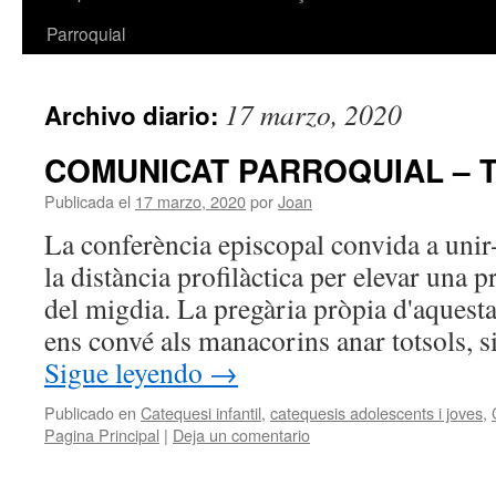
Parroquial
17 marzo, 2020
Archivo diario:
COMUNICAT PARROQUIAL – T
Publicada el
17 marzo, 2020
por
Joan
La conferència episcopal convida a unir
la distància profilàctica per elevar una p
del migdia. La pregària pròpia d'aquesta
ens convé als manacorins anar totsols, s
Sigue leyendo
→
Publicado en
Catequesi infantil
,
catequesis adolescents i joves
,
Pagina Principal
|
Deja un comentario