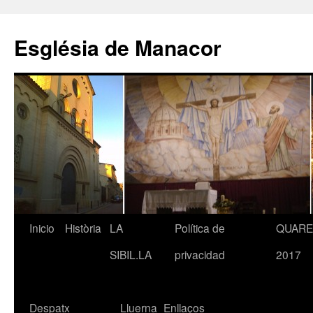
Saltar
al
Església de Manacor
contenido
Inicio
Història
LA
Política de
QUAR
SIBIL.LA
privacidad
2017
Despatx
Lluerna
Enllaços