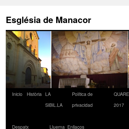
Saltar
al
Església de Manacor
contenido
Inicio
Història
LA
Política de
QUAR
SIBIL.LA
privacidad
2017
Despatx
Lluerna
Enllaços