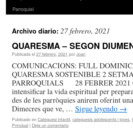
Parroquial
27 febrero, 2021
Archivo diario:
QUARESMA – SEGON DIUME
Publicada el
27 febrero, 2021
por
Joan
COMUNICACIONS: FULL DOMINICA
QUARESMA SOSTENIBLE 2 SETMA
PARROQUIALS 28 FEBRER 2021 Com
intensificar la vida espiritual per prepar
des de les parròquies anirem oferint una 
Dimecres que ve, …
Sigue leyendo
→
Publicado en
Catequesi infantil
,
catequesis adolescents i joves
,
Principal
|
Deja un comentario