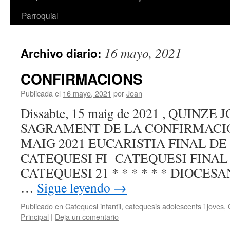
Parroquial
16 mayo, 2021
Archivo diario:
CONFIRMACIONS
Publicada el
16 mayo, 2021
por
Joan
Dissabte, 15 maig de 2021 , QUINZ
SAGRAMENT DE LA CONFIRMACI
MAIG 2021 EUCARISTIA FINAL DE
CATEQUESI FI CATEQUESI FINAL
CATEQUESI 21 * * * * * * DIOCES
…
Sigue leyendo
→
Publicado en
Catequesi infantil
,
catequesis adolescents i joves
,
Principal
|
Deja un comentario