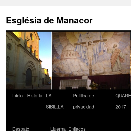
Saltar
al
Església de Manacor
contenido
Inicio
Història
LA
Política de
QUAR
SIBIL.LA
privacidad
2017
Despatx
Lluerna
Enllaços