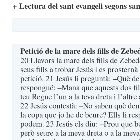
+ Lectura del sant evangeli segons sa
Petició de la mare dels fills de Zebe
20 Llavors la mare dels fills de Zebe
seus fills a trobar Jesús i es prosternà
petició. 21 Jesús li preguntà: –Què de
respongué: –Mana que aquests dos fil
teu Regne l’un a la teva dreta i l’altre 
22 Jesús contestà: –No sabeu què de
la copa que jo he de beure? Ells li re
podem. 23 Jesús els diu: –Prou que b
però seure a la meva dreta o a la meva