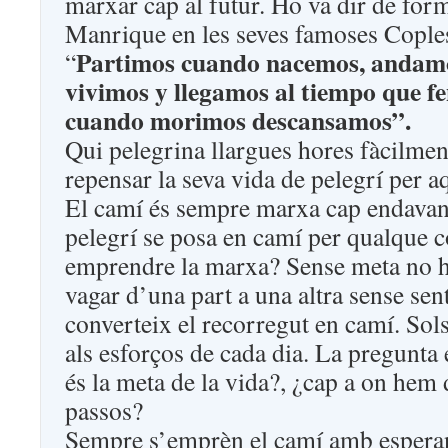
marxar cap al futur. Ho va dir de for
Manrique en les seves famoses Cople
Partimos cuando nacemos, andam
“
vivimos y llegamos al tiempo que f
cuando morimos descansamos”.
Qui pelegrina llargues hores fàcilme
repensar la seva vida de pelegrí per aq
El camí és sempre marxa cap endavant
pelegrí se posa en camí per qualque c
emprendre la marxa? Sense meta no h
vagar d’una part a una altra sense sent
converteix el recorregut en camí. Sols
als esforços de cada dia. La pregunta 
és la meta de la vida?, ¿cap a on hem
passos?
Sempre s’emprèn el camí amb esperan