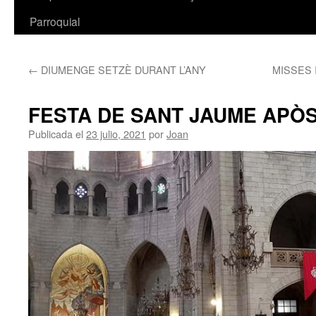
Parroquial
←
DIUMENGE SETZÈ DURANT L’ANY
MISSES 
FESTA DE SANT JAUME APÒ
Publicada el
23 julio, 2021
por
Joan