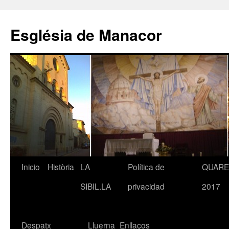
Saltar
al
Església de Manacor
contenido
Inicio
Història
LA
Política de
QUAR
SIBIL.LA
privacidad
2017
Despatx
Lluerna
Enllaços