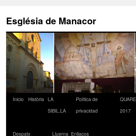
Saltar
al
Església de Manacor
contenido
Inicio
Història
LA
Política de
QUAR
SIBIL.LA
privacidad
2017
Despatx
Lluerna
Enllaços