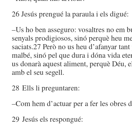
26 Jesús prengué la paraula i els digué:
–Us ho ben asseguro: vosaltres no em b
senyals prodigiosos, sinó perquè heu me
saciats.27 Però no us heu d’afanyar tant 
malbé, sinó pel que dura i dóna vida eter
us donarà aquest aliment, perquè Déu, el 
amb el seu segell.
28 Ells li preguntaren:
–Com hem d’actuar per a fer les obres 
29 Jesús els respongué: