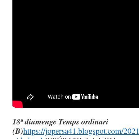
18º diumenge Temps ordinari
(B)
https://jopersa41.blogspot.com/2021