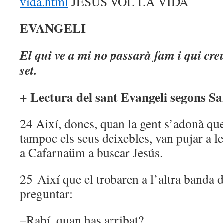
vida.html
JESÚS VOL LA VIDA
EVANGELI
El qui ve a mi no passarà fam i qui cr
set.
+ Lectura del sant Evangeli segons Sa
24 Així, doncs, quan la gent s’adonà que 
tampoc els seus deixebles, van pujar a l
a Cafarnaüm a buscar Jesús.
25 Així que el trobaren a l’altra banda de
preguntar:
–Rabí, quan has arribat?