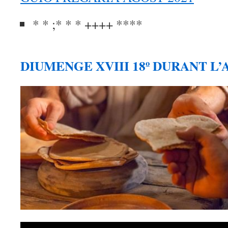
* * ;* * * ++++ ****
DIUMENGE XVIII 18º DURANT L’