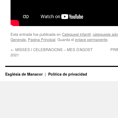
Esta entrada fue publicada en
Catequesi infantil
,
catequesis adol
Generals
,
Pagina Principal
. Guarda el
enlace permanente
.
←
MISSES I CELEBRACIONS – MES D’AGOST
PRI
2021
Església de Manacor
Política de privacidad