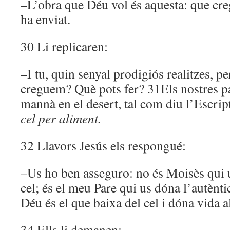
–L’obra que Déu vol és aquesta: que cre
ha enviat.
30 Li replicaren:
–I tu, quin senyal prodigiós realitzes, p
creguem? Què pots fer? 31Els nostres p
mannà en el desert, tal com diu l’Escrip
cel per aliment.
32 Llavors Jesús els respongué:
–Us ho ben asseguro: no és Moisès qui u
cel; és el meu Pare qui us dóna l’autènti
Déu és el que baixa del cel i dóna vida 
34 Ells li demanen: