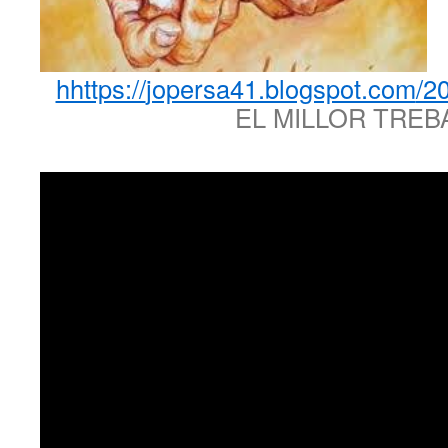
hhttps://
jopersa41.blogspot.com
/20
EL MILLOR TREB