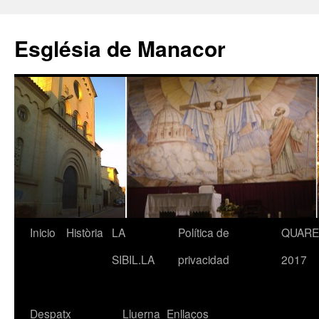
Saltar
al
Església de Manacor
contenido
Inicio
Història
LA
Política de
QUAR
SIBIL.LA
privacidad
2017
Despatx
Lluerna
Enllaços