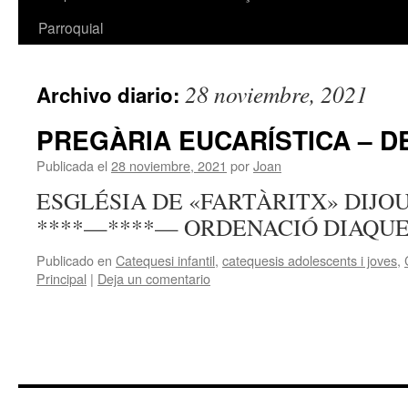
Parroquial
28 noviembre, 2021
Archivo diario:
PREGÀRIA EUCARÍSTICA – 
Publicada el
28 noviembre, 2021
por
Joan
ESGLÉSIA DE «FARTÀRITX» DIJOUS
****—****— ORDENACIÓ DIAQU
Publicado en
Catequesi infantil
,
catequesis adolescents i joves
,
Principal
|
Deja un comentario