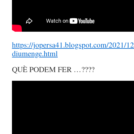
https://jopersa41.blogspot.com/2021/12
diumenge.html
QUÈ PODEM FER …????