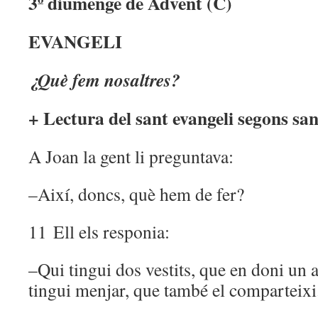
3º diumenge de Advent (C)
EVANGELI
¿Què fem nosaltres?
+ Lectura del sant evangeli segons sa
A Joan la gent li preguntava:
–Així, doncs, què hem de fer?
11 Ell els responia:
–Qui tingui dos vestits, que en doni un al
tingui menjar, que també el comparteixi