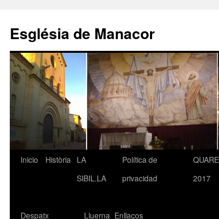
Saltar
al
Església de Manacor
contenido
Inicio
Història
LA
Política de
QUAR
SIBIL.LA
privacidad
2017
Despatx
Lluerna
Enllaços