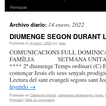
Parroquial
14 enero, 2022
Archivo diario:
DIUMENGE SEGON DURANT L
Publicada el
14 enero, 2022
por
Joan
COMUNICACIONS FULL DOMINICAL
FAMÍLIA SETMANA UNITAT 
**** 2º diumenge Temps ordinari (C
començar Jesús els seus senyals prodigi
Lectura del sant evangeli segons sant 
leyendo
→
Publicado en
Catequesi infantil
,
catequesis adolescents i joves
,
Principal
|
Deja un comentario