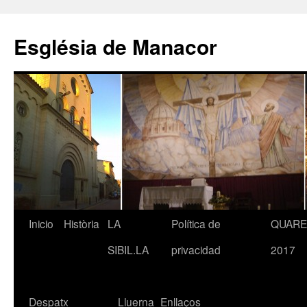
Saltar
al
Església de Manacor
contenido
Inicio
Història
LA
Política de
QUAR
SIBIL.LA
privacidad
2017
Despatx
Lluerna
Enllaços