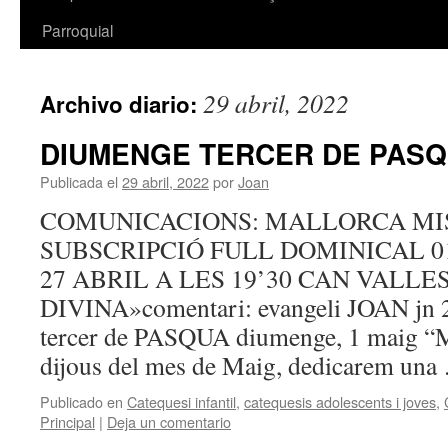
Parroquial
29 abril, 2022
Archivo diario:
DIUMENGE TERCER DE PAS
Publicada el
29 abril, 2022
por
Joan
COMUNICACIONS: MALLORCA MI
SUBSCRIPCIÓ FULL DOMINICAL 01
27 ABRIL A LES 19’30 CAN VALLE
DIVINA»comentari: evangeli JOAN jn 
tercer de PASQUA diumenge, 1 maig “M
dijous del mes de Maig, dedicarem un
Publicado en
Catequesi infantil
,
catequesis adolescents i joves
,
Principal
|
Deja un comentario