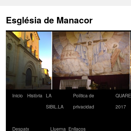
Saltar
al
Església de Manacor
contenido
Inicio
Història
LA
Política de
QUAR
SIBIL.LA
privacidad
2017
Despatx
Lluerna
Enllaços