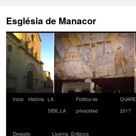
Saltar
al
Església de Manacor
contenido
Inicio
Història
LA
Política de
QUAR
SIBIL.LA
privacidad
2017
Despatx
Lluerna
Enllaços