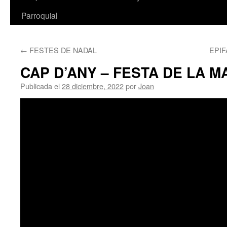
Parroquial
←
FESTES DE NADAL
EPIF
CAP D’ANY – FESTA DE LA M
Publicada el
28 diciembre, 2022
por
Joan