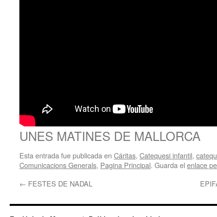
UNES MATINES DE MALLORCA
Esta entrada fue publicada en
Cáritas
,
Catequesi infantil
,
catequ
Comunicacions Generals
,
Pagina Principal
. Guarda el
enlace p
←
FESTES DE NADAL
EPIF