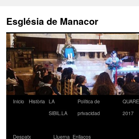
Saltar
al
Església de Manacor
contenido
Inicio
Història
LA
Política de
QUAR
SIBIL.LA
privacidad
2017
Despatx
Lluerna
Enllaços