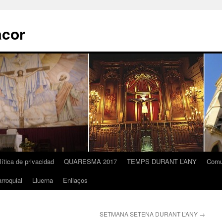
acor
lítica de privacidad
QUARESMA 2017
TEMPS DURANT L’ANY
Comu
rroquial
Lluerna
Enllaços
SETMANA SETENA DURANT L’ANY
→