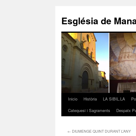
Saltar
al
Església de Man
contenido
Inicio
Història
LA SIBIL.LA
Po
Catequesi i Sagraments
Despatx Pa
←
DIUMENGE QUINT DURANT L’ANY