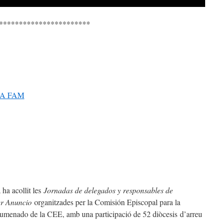
***********************
A FAM
 ha acollit les
Jornadas de delegados y responsables de
er Anuncio
organitzades per la Comisión Episcopal para la
umenado de la CEE, amb una participació de 52 diòcesis d’arreu