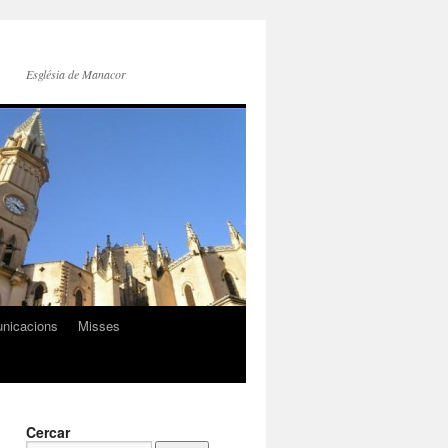
Església de Manacor
nicacions
Misses
Cercar