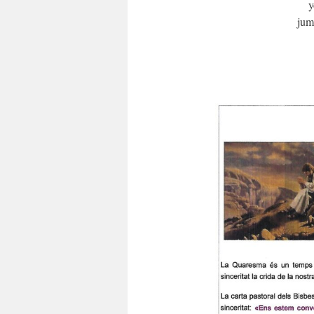
y
jum