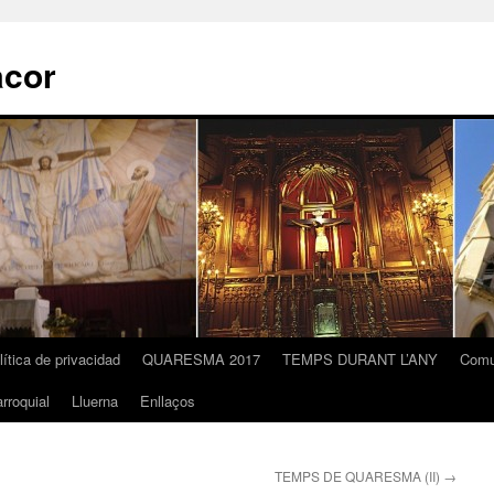
acor
lítica de privacidad
QUARESMA 2017
TEMPS DURANT L’ANY
Comu
rroquial
Lluerna
Enllaços
TEMPS DE QUARESMA (II)
→