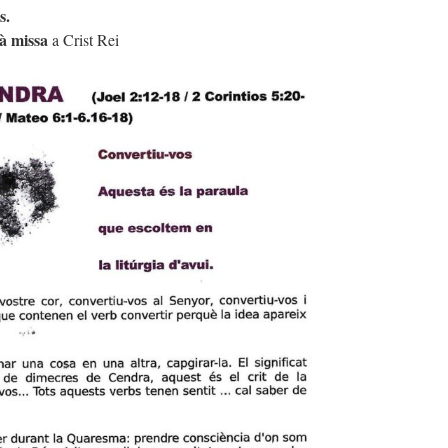
s.
à missa
a Crist Rei