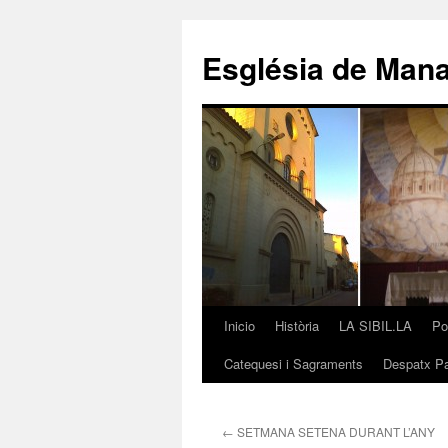
Saltar
al
Església de Man
contenido
Inicio
Història
LA SIBIL.LA
Po
Catequesi i Sagraments
Despatx Pa
←
SETMANA SETENA DURANT L’ANY