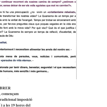
EBRER
er, començam
tradicional imposició
 i a les 19 hores del