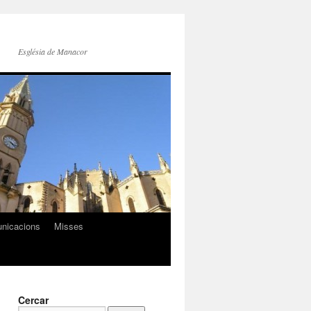
Església de Manacor
nicacions
Misses
Cercar