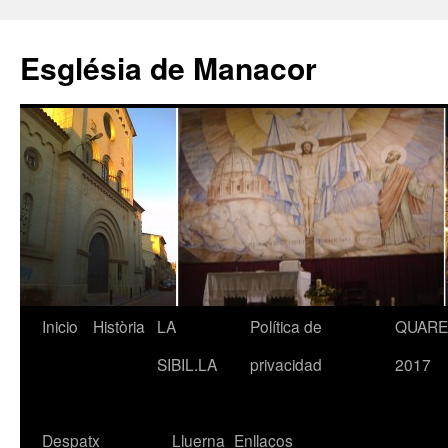
Saltar
al
Església de Manacor
contenido
Inicio
Història
LA
Política de
QUAR
SIBIL.LA
privacidad
2017
Despatx
Lluerna
Enllaços