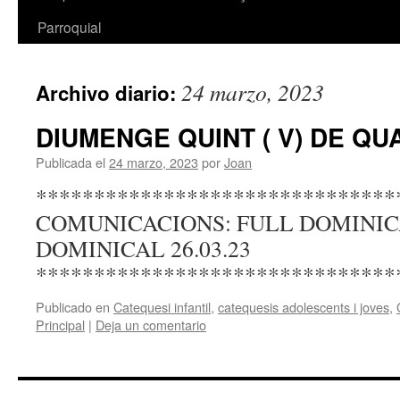
Parroquial
24 marzo, 2023
Archivo diario:
DIUMENGE QUINT ( V) DE Q
Publicada el
24 marzo, 2023
por
Joan
*******************************
COMUNICACIONS: FULL DOMINIC
DOMINICAL 26.03.23
*******************************
Publicado en
Catequesi infantil
,
catequesis adolescents i joves
,
Principal
|
Deja un comentario