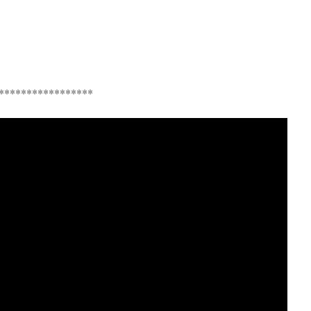
*****************