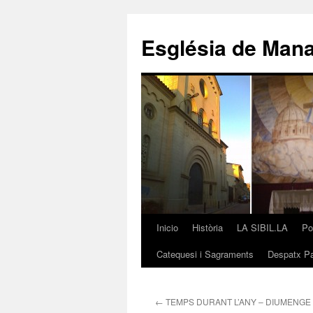
Saltar
al
Església de Man
contenido
Inicio
Història
LA SIBIL.LA
Po
Catequesi i Sagraments
Despatx Pa
←
TEMPS DURANT L’ANY – DIUMENGE 