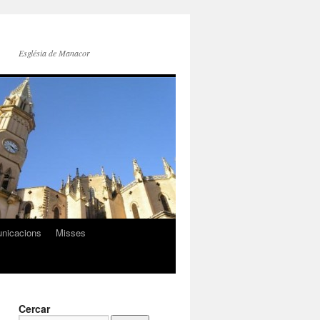
Església de Manacor
nicacions
Misses
Cercar