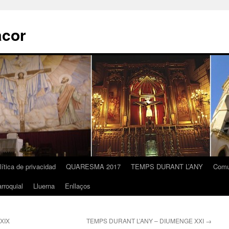
acor
lítica de privacidad
QUARESMA 2017
TEMPS DURANT L’ANY
Comu
rroquial
Lluerna
Enllaços
XIX
TEMPS DURANT L’ANY – DIUMENGE XXI
→