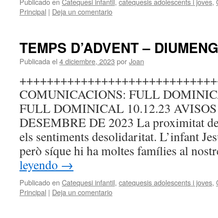
Publicado en
Catequesi infantil
,
catequesis adolescents i joves
,
Principal
|
Deja un comentario
TEMPS D’ADVENT – DIUMEN
Publicada el
4 diciembre, 2023
por
Joan
+++++++++++++++++++++++++++++
COMUNICACIONS: FULL DOMINIC
FULL DOMINICAL 10.12.23 AVISO
DESEMBRE DE 2023 La proximitat de 
els sentiments desolidaritat. L’infant Je
però síque hi ha moltes famílies al nos
leyendo
→
Publicado en
Catequesi infantil
,
catequesis adolescents i joves
,
Principal
|
Deja un comentario