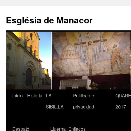
Saltar
al
Església de Manacor
contenido
Inicio
Història
LA
Política de
QUAR
SIBIL.LA
privacidad
2017
Despatx
Lluerna
Enllaços