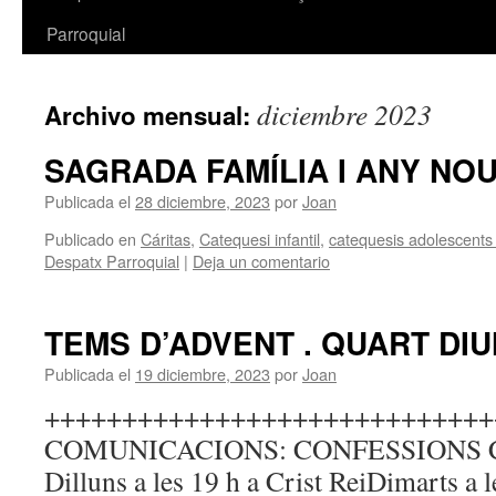
Parroquial
diciembre 2023
Archivo mensual:
SAGRADA FAMÍLIA I ANY NO
Publicada el
28 diciembre, 2023
por
Joan
Publicado en
Cáritas
,
Catequesi infantil
,
catequesis adolescents 
Despatx Parroquial
|
Deja un comentario
TEMS D’ADVENT . QUART DI
Publicada el
19 diciembre, 2023
por
Joan
+++++++++++++++++++++++++++++
COMUNICACIONS: CONFESSIONS 
Dilluns a les 19 h a Crist ReiDimarts a l