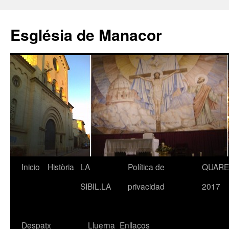
Saltar
al
Església de Manacor
contenido
Inicio
Història
LA
Política de
QUAR
SIBIL.LA
privacidad
2017
Despatx
Lluerna
Enllaços