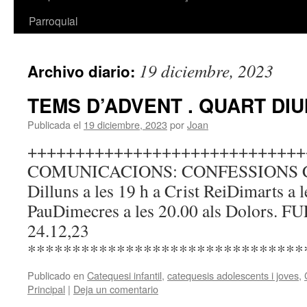
Parroquial
19 diciembre, 2023
Archivo diario:
TEMS D’ADVENT . QUART DI
Publicada el
19 diciembre, 2023
por
Joan
+++++++++++++++++++++++++++++
COMUNICACIONS: CONFESSIONS 
Dilluns a les 19 h a Crist ReiDimarts a l
PauDimecres a les 20.00 als Dolors
24.12,23
*******************************
Publicado en
Catequesi infantil
,
catequesis adolescents i joves
,
Principal
|
Deja un comentario