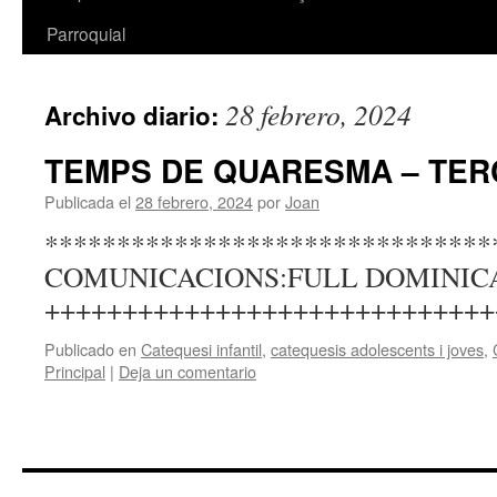
Parroquial
28 febrero, 2024
Archivo diario:
TEMPS DE QUARESMA – TER
Publicada el
28 febrero, 2024
por
Joan
*******************************
COMUNICACIONS:FULL DOMINICAL
+++++++++++++++++++++++++++++
Publicado en
Catequesi infantil
,
catequesis adolescents i joves
,
Principal
|
Deja un comentario