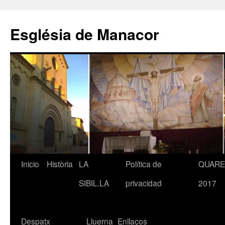
Saltar
al
Església de Manacor
contenido
Inicio
Història
LA
Política de
QUAR
SIBIL.LA
privacidad
2017
Despatx
Lluerna
Enllaços