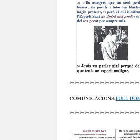
****************************
COMUNICACIONS:
FULL DOMI
****************************