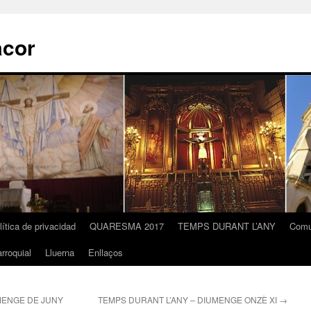
acor
lítica de privacidad
QUARESMA 2017
TEMPS DURANT L’ANY
Comu
rroquial
Lluerna
Enllaços
MENGE DE JUNY
TEMPS DURANT L’ANY – DIUMENGE ONZÈ XI
→