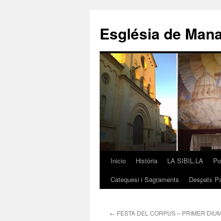
Saltar
al
Església de Man
contenido
Inicio
Història
LA SIBIL.LA
Po
Catequesi i Sagraments
Despatx Pa
←
FESTA DEL CORPUS – PRIMER DIU