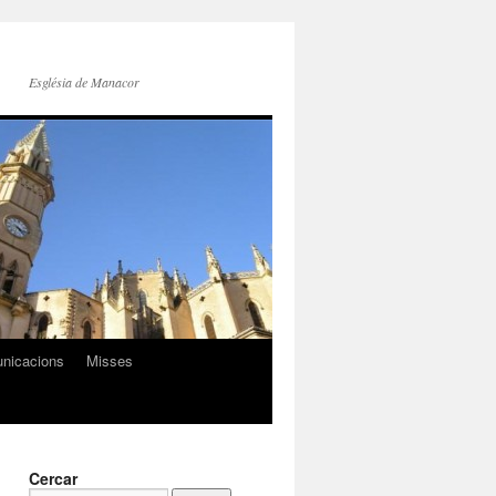
Església de Manacor
nicacions
Misses
Cercar